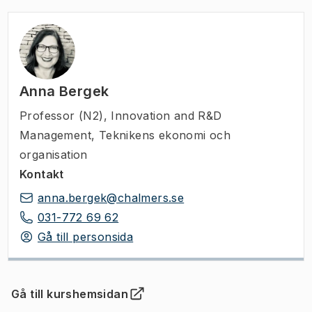
Anna Bergek
Professor (N2)
,
Innovation and R&D
Management, Teknikens ekonomi och
organisation
Kontakt
anna.bergek@chalmers.se
031-772 69 62
Gå till personsida
Gå till kurshemsidan
(
Öppnas i ny flik
)