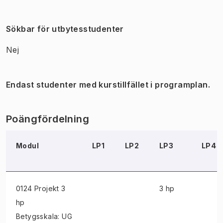
Sökbar för utbytesstudenter
Nej
Endast studenter med kurstillfället i programplan.
Poängfördelning
Modul
LP1
LP2
LP3
LP4
0124 Projekt
3
3 hp
hp
Betygsskala: UG