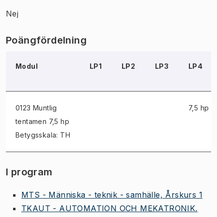
Nej
Poängfördelning
Modul
LP1
LP2
LP3
LP4
0123 Muntlig
7,5 hp
tentamen
7,5 hp
Betygsskala: TH
I program
MTS - Människa - teknik - samhälle, Årskurs 1
TKAUT - AUTOMATION OCH MEKATRONIK,