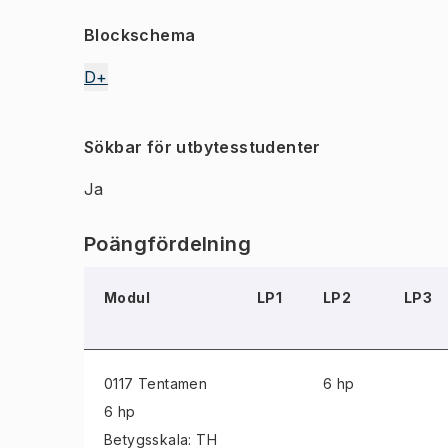
Blockschema
D+
Sökbar för utbytesstudenter
Ja
Poängfördelning
Modul
LP1
LP2
LP3
0117 Tentamen
6 hp
6 hp
Betygsskala: TH