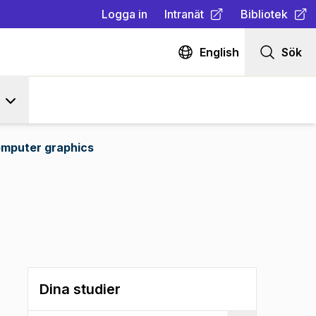
Logga in
Intranät
Bibliotek
(
Öppnas i ny flik
(
Öppnas i ny fl
)
English
Sök
mputer graphics
Dina studier