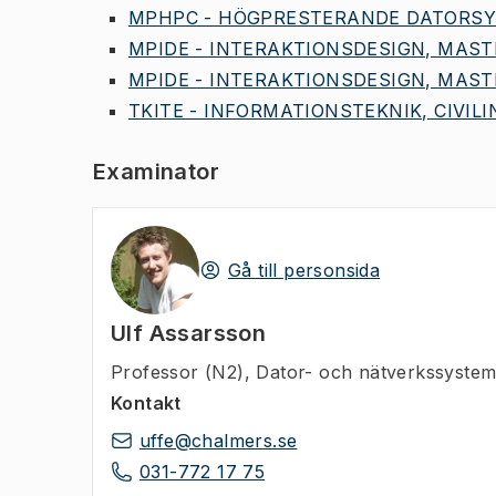
MPHPC - HÖGPRESTERANDE DATORSYS
MPIDE - INTERAKTIONSDESIGN, MAST
MPIDE - INTERAKTIONSDESIGN, MAST
TKITE - INFORMATIONSTEKNIK, CIVILI
Examinator
Gå till personsida
Ulf Assarsson
Professor (N2)
,
Dator- och nätverkssystem
Kontakt
uffe@chalmers.se
031-772 17 75