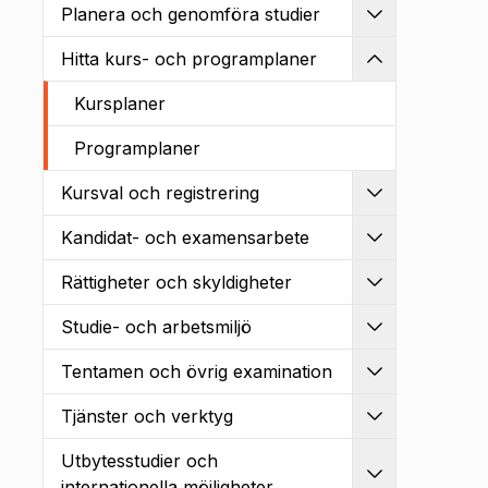
Planera och genomföra studier
Utvidga
Hitta kurs- och programplaner
Kollapsa
Kursplaner
Programplaner
Kursval och registrering
Utvidga
Kandidat- och examensarbete
Utvidga
Rättigheter och skyldigheter
Utvidga
Studie- och arbetsmiljö
Utvidga
Tentamen och övrig examination
Utvidga
Tjänster och verktyg
Utvidga
Utbytesstudier och
Utvidga
internationella möjligheter