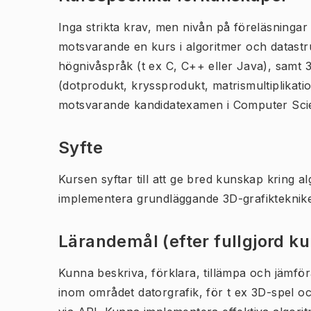
Inga strikta krav, men nivån på föreläsningar
motsvarande en kurs i algoritmer och datastru
högnivåspråk (t ex C, C++ eller Java), samt 3
(dotprodukt, kryssprodukt, matrismultiplikati
motsvarande kandidatexamen i Computer Scien
Syfte
Kursen syftar till att ge bred kunskap kring a
implementera grundläggande 3D-grafikteknike
Lärandemål (efter fullgjord k
Kunna beskriva, förklara, tillämpa och jämf
inom området datorgrafik, för t ex 3D-spel o