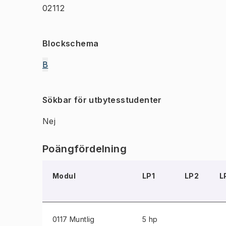
02112
Blockschema
B
Sökbar för utbytesstudenter
Nej
Poängfördelning
Modul
LP1
LP2
L
0117 Muntlig
5 hp