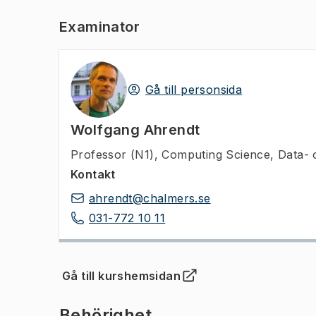
Examinator
Gå till personsida
Wolfgang Ahrendt
Professor (N1)
,
Computing Science, Data- 
Kontakt
ahrendt@chalmers.se
031-772 10 11
Gå till kurshemsidan
(
Öppnas i ny flik
)
Behörighet