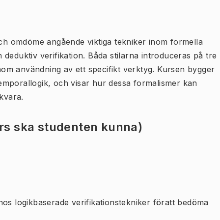
 och omdöme angående viktiga tekniker inom formella
deduktiv verifikation. Båda stilarna introduceras på tre
genom användning av ett specifikt verktyg. Kursen bygger
emporallogik, och visar hur dessa formalismer kan
ukvara.
urs ska studenten kunna)
os logikbaserade verifikationstekniker föratt bedöma