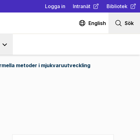
Logga in
Intranät
Bibliotek
(
Öppnas i ny flik
(
Öppnas i ny fl
)
English
Sök
rmella metoder i mjukvaruutveckling