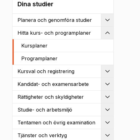
Dina studier
Planera och genomföra studier
Utvidga
Hitta kurs- och programplaner
Kollapsa
Kursplaner
Programplaner
Kursval och registrering
Utvidga
Kandidat- och examensarbete
Utvidga
Rättigheter och skyldigheter
Utvidga
Studie- och arbetsmiljö
Utvidga
Tentamen och övrig examination
Utvidga
Tjänster och verktyg
Utvidga