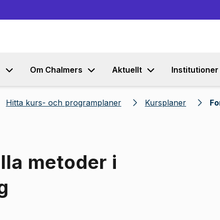
Gå till innehållet
s
Om Chalmers
Aktuellt
Institutioner
Hitta kurs- och programplaner
Kursplaner
Fo
lla metoder i
g