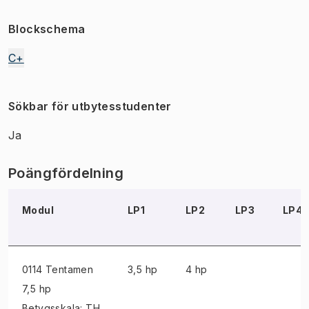
Blockschema
C+
Sökbar för utbytesstudenter
Ja
Poängfördelning
Modul
LP1
LP2
LP3
LP4
0114 Tentamen
3,5 hp
4 hp
7,5 hp
Betygsskala: TH