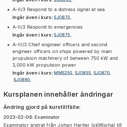
A-II/3 Respond to a distress signal at sea
Ingår även i kurs
:
SJO875
,
A-II/3 Respond to emergencies
Ingår även i kurs
:
SJO875
,
A-III/3 Chief engineer officers and second
engineer officers on ships powered by main
propulsion machinery of between 750 kW and
3,000 kW propulsion power
Ingår även i kurs
:
MMS250
,
SJO855
,
SJO870
,
SJO890
,
Kursplanen innehåller ändringar
Ändring gjord på kurstillfälle
:
2023-02-06
:
Examinator
Examinator
ändrat
från
Johan Hartler (sk96joha)
till