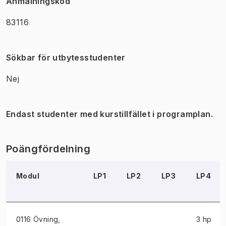
Anmälningskod
83116
Sökbar för utbytesstudenter
Nej
Endast studenter med kurstillfället i programplan.
Poängfördelning
Modul
LP1
LP2
LP3
LP4
0116 Övning
,
3 hp