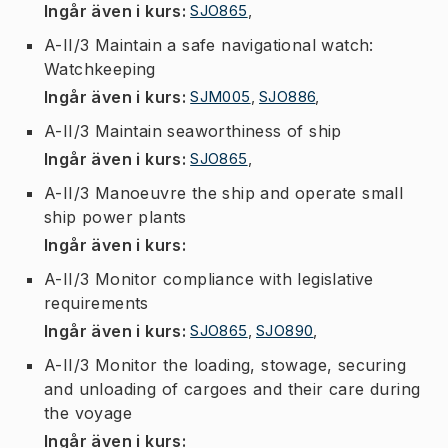
Ingår även i kurs
:
SJO865
,
A-II/3 Maintain a safe navigational watch:
Watchkeeping
Ingår även i kurs
:
SJM005
,
SJO886
,
A-II/3 Maintain seaworthiness of ship
Ingår även i kurs
:
SJO865
,
A-II/3 Manoeuvre the ship and operate small
ship power plants
Ingår även i kurs
:
A-II/3 Monitor compliance with legislative
requirements
Ingår även i kurs
:
SJO865
,
SJO890
,
A-II/3 Monitor the loading, stowage, securing
and unloading of cargoes and their care during
the voyage
Ingår även i kurs
: