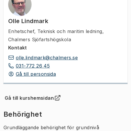
Olle Lindmark
Enhetschef
,
Teknisk och maritim ledning,
Chalmers Sjöfartshögskola
Kontakt
olle.lindmark@chalmers.se
031-772 26 45
Gå till personsida
Gå till kurshemsidan
(
Öppnas i ny flik
)
Behörighet
Grundläggande behörighet för grundnivå