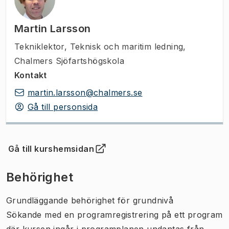
Martin Larsson
Tekniklektor
,
Teknisk och maritim ledning,
Chalmers Sjöfartshögskola
Kontakt
martin.larsson@chalmers.se
Gå till personsida
Gå till kurshemsidan
(
Öppnas i ny flik
)
Behörighet
Grundläggande behörighet för grundnivå
Sökande med en programregistrering på ett program
där kursen ingår i programplanen undantas från