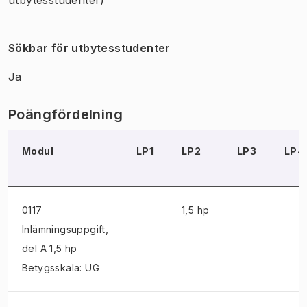
Sökbar för utbytesstudenter
Ja
Poängfördelning
Modul
LP1
LP2
LP3
LP4
0117
1,5 hp
Inlämningsuppgift
,
del A 1,5 hp
Betygsskala: UG