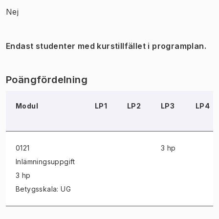
Nej
Endast studenter med kurstillfället i programplan.
Poängfördelning
Modul
LP1
LP2
LP3
LP4
0121
3 hp
Inlämningsuppgift
3 hp
Betygsskala: UG