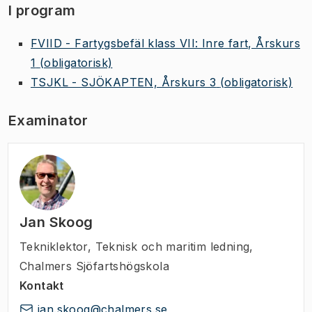
I program
FVIID - Fartygsbefäl klass VII: Inre fart, Årskurs
1
(obligatorisk)
TSJKL - SJÖKAPTEN, Årskurs 3
(obligatorisk)
Examinator
Jan Skoog
Tekniklektor
,
Teknisk och maritim ledning,
Chalmers Sjöfartshögskola
Kontakt
jan.skoog@chalmers.se