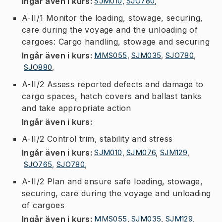
Ingår även i kurs
:
SJM010
,
SJO780
,
A-II/1 Monitor the loading, stowage, securing,
care during the voyage and the unloading of
cargoes: Cargo handling, stowage and securing
Ingår även i kurs
:
MMS055
,
SJM035
,
SJO780
,
SJO880
,
A-II/2 Assess reported defects and damage to
cargo spaces, hatch covers and ballast tanks
and take appropriate action
Ingår även i kurs
:
A-II/2 Control trim, stability and stress
Ingår även i kurs
:
SJM010
,
SJM076
,
SJM129
,
SJO765
,
SJO780
,
A-II/2 Plan and ensure safe loading, stowage,
securing, care during the voyage and unloading
of cargoes
Ingår även i kurs
:
MMS055
,
SJM035
,
SJM129
,