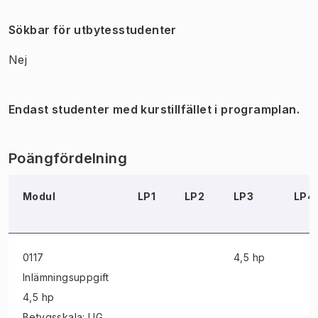
Sökbar för utbytesstudenter
Nej
Endast studenter med kurstillfället i programplan.
Poängfördelning
Modul
LP1
LP2
LP3
LP4
0117
4,5 hp
Inlämningsuppgift
4,5 hp
Betygsskala: UG