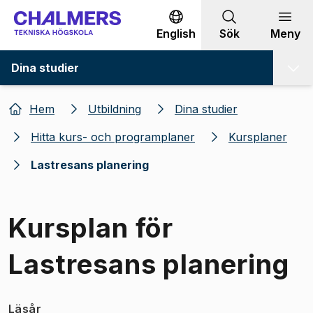
Gå till innehållet
English
Sök
Meny
Dina studier
Hem
Utbildning
Dina studier
Hitta kurs- och programplaner
Kursplaner
Lastresans planering
Kursplan för
Lastresans planering
Läsår