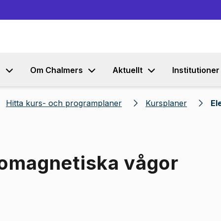
Gå till innehållet
s
Om Chalmers
Aktuellt
Institutioner
Hitta kurs- och programplaner
Kursplaner
El
romagnetiska vågor