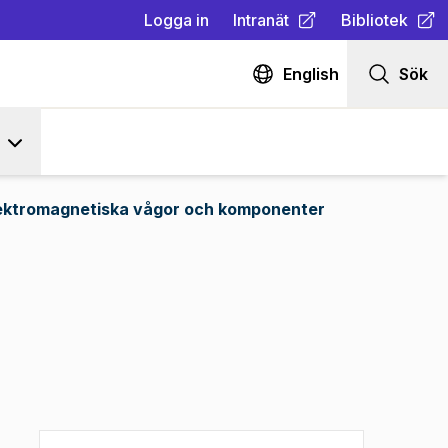
Logga in
Intranät
Bibliotek
(
Öppnas i ny flik
(
Öppnas i ny fl
)
English
Sök
ektromagnetiska vågor och komponenter