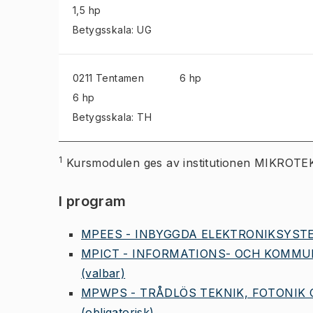
1,5 hp
Betygsskala: UG
0211 Tentamen
6 hp
6 hp
Betygsskala: TH
1
Kursmodulen ges av institutionen MIK
I program
MPEES - INBYGGDA ELEKTRONIKSYSTE
MPICT - INFORMATIONS- OCH KOMMU
(valbar)
MPWPS - TRÅDLÖS TEKNIK, FOTONIK 
(obligatorisk)