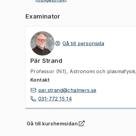
Examinator
Gå till personsida
Pär Strand
Professor (N1)
,
Astronomi och plasmafysik
Kontakt
par.strand@chalmers.se
031-772 15 14
Gå till kurshemsidan
(
Öppnas i ny flik
)