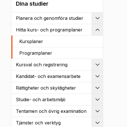
Dina studier
Planera och genomföra studier
Utvidga
Hitta kurs- och programplaner
Kollapsa
Kursplaner
Programplaner
Kursval och registrering
Utvidga
Kandidat- och examensarbete
Utvidga
Rättigheter och skyldigheter
Utvidga
Studie- och arbetsmiljö
Utvidga
Tentamen och övrig examination
Utvidga
Tjänster och verktyg
Utvidga