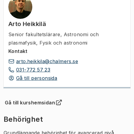
Arto Heikkilä
Senior fakultetslärare
,
Astronomi och
plasmafysik, Fysik och astronomi
Kontakt
arto.heikkila@chalmers.se
031-772 57 23
Gå till personsida
Gå till kurshemsidan
(
Öppnas i ny flik
)
Behörighet
Grundläggande behörighet för avancerad nivå