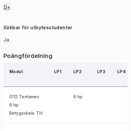
D+
Sökbar för utbytesstudenter
Ja
Poängfördelning
Modul
LP1
LP2
LP3
LP4
0112 Tentamen
6 hp
6 hp
Betygsskala: TH