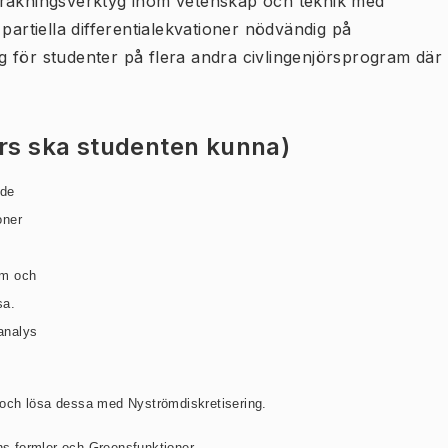
a beräkningsverktyg inom vetenskap och teknik med
partiella differentialekvationer nödvändig på
 för studenter på flera andra civlingenjörsprogram där
urs ska studenten kunna)
 de
oner
em och
sa.
analys
och
lösa
dessa med Nyströmdiskretisering.
s formler och Greensfunktioner.