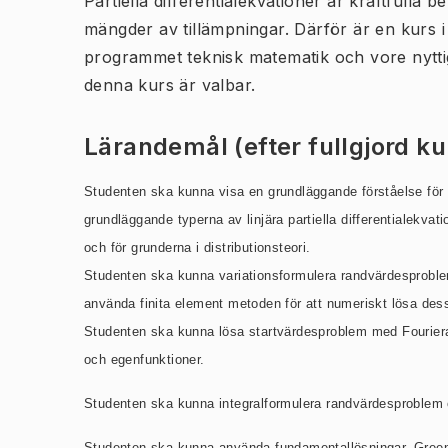
Partiella differentialekvationer är kraftfull
mängder av tillämpningar. Därför är en kurs i 
programmet teknisk matematik och vore nyttig
denna kurs är valbar.
Lärandemål (efter fullgjord k
Studenten ska kunna visa en grundläggande förståelse för
grundläggande typerna av linjära partiella differentialekvati
och för grunderna i distributionsteori.
Studenten ska kunna variationsformulera randvärdesprobl
använda finita element metoden för att numeriskt lösa des
Studenten ska kunna lösa startvärdesproblem med Fourier
och egenfunktioner.
Studenten ska kunna integralformulera randvärdesproblem
Studenten ska kunna använda fundamentallösningar, Green