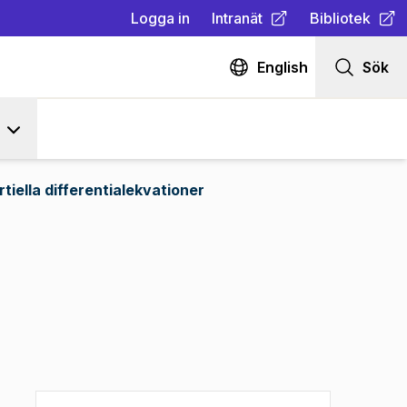
Logga in
Intranät
Bibliotek
(
Öppnas i ny flik
(
Öppnas i ny fl
)
English
Sök
rtiella differentialekvationer