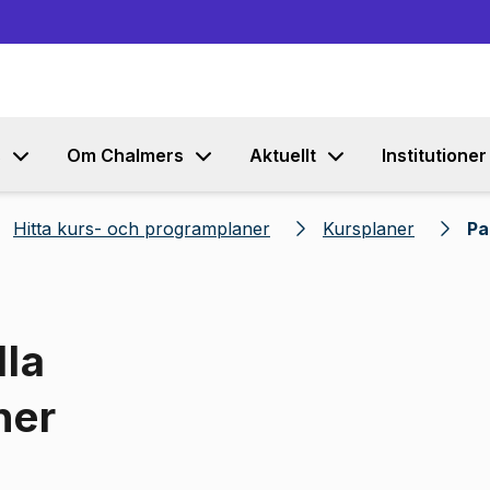
Gå till innehållet
s
Om Chalmers
Aktuellt
Institutioner
Hitta kurs- och programplaner
Kursplaner
Pa
lla
ner