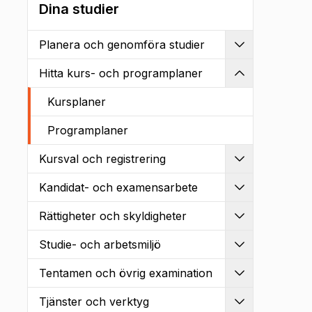
Dina studier
Planera och genomföra studier
Utvidga
Hitta kurs- och programplaner
Kollapsa
Kursplaner
Programplaner
Kursval och registrering
Utvidga
Kandidat- och examensarbete
Utvidga
Rättigheter och skyldigheter
Utvidga
Studie- och arbetsmiljö
Utvidga
Tentamen och övrig examination
Utvidga
Tjänster och verktyg
Utvidga