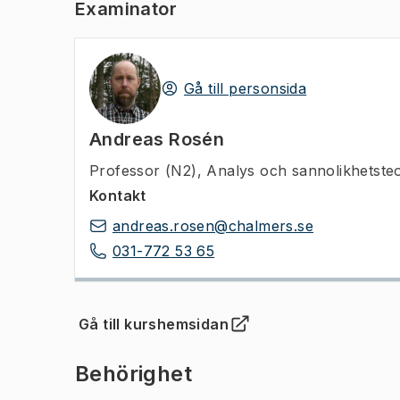
Examinator
Gå till personsida
Andreas Rosén
Professor (N2)
,
Analys och sannolikhetste
Kontakt
andreas.rosen@chalmers.se
031-772 53 65
Gå till kurshemsidan
(
Öppnas i ny flik
)
Behörighet