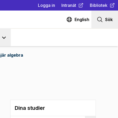
Logga in
Intranät
Bibliotek
(
Öppnas i ny flik
(
Öppnas i ny fl
)
English
Sök
njär algebra
Dina studier