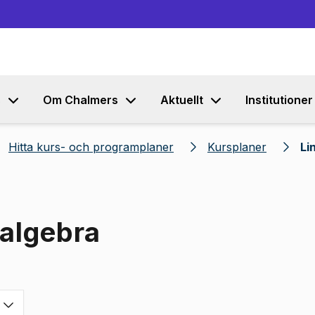
Gå till innehållet
s
Om Chalmers
Aktuellt
Institutioner
Hitta kurs- och programplaner
Kursplaner
Li
 algebra