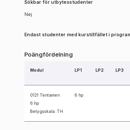
Sökbar för utbytesstudenter
Nej
Endast studenter med kurstillfället i progra
Poängfördelning
Modul
LP1
LP2
LP3
0121 Tentamen
6 hp
6 hp
Betygsskala: TH