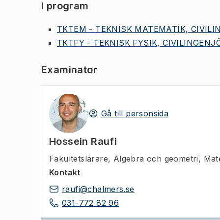
I program
TKTEM - TEKNISK MATEMATIK, CIVILIN
TKTFY - TEKNISK FYSIK, CIVILINGENJÖ
Examinator
Gå till personsida
Hossein Raufi
Fakultetslärare
,
Algebra och geometri, Mat
Kontakt
raufi@chalmers.se
031-772 82 96