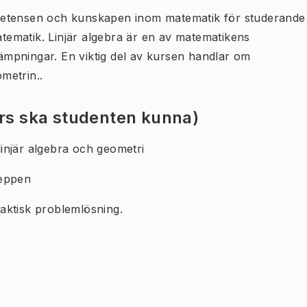
petensen och kunskapen inom matematik för studerande
ematik. Linjär algebra är en av matematikens
mpningar. En viktig del av kursen handlar om
metrin..
urs ska studenten kunna)
injär algebra och geometri
reppen
aktisk problemlösning.