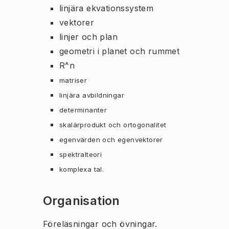
linjära ekvationssystem
vektorer
linjer och plan
geometri i planet och rummet
R^n
matriser
linjära avbildningar
determinanter
skalärprodukt och ortogonalitet
egenvärden och egenvektorer
spektralteori
komplexa tal.
Organisation
Föreläsningar och övningar.