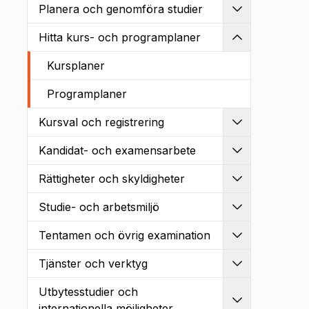
Planera och genomföra studier
Utvidga
Hitta kurs- och programplaner
Kollapsa
Kursplaner
Programplaner
Kursval och registrering
Utvidga
Kandidat- och examensarbete
Utvidga
Rättigheter och skyldigheter
Utvidga
Studie- och arbetsmiljö
Utvidga
Tentamen och övrig examination
Utvidga
Tjänster och verktyg
Utvidga
Utbytesstudier och
Utvidga
internationella möjligheter