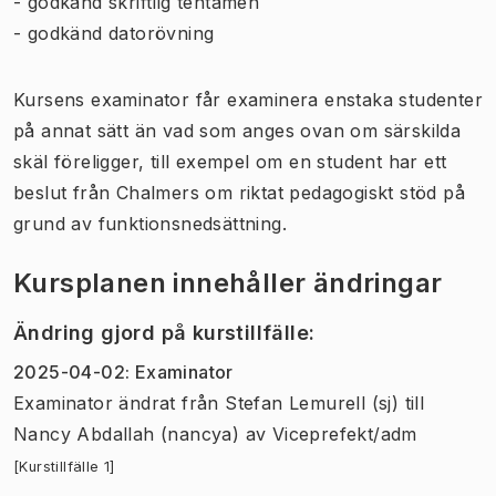
- godkänd skriftlig tentamen
- godkänd datorövning
Kursens examinator får examinera enstaka studenter
på annat sätt än vad som anges ovan om särskilda
skäl föreligger, till exempel om en student har ett
beslut från Chalmers om riktat pedagogiskt stöd på
grund av funktionsnedsättning.
Kursplanen innehåller ändringar
Ändring gjord på kurstillfälle
:
2025-04-02
:
Examinator
Examinator
ändrat
från
Stefan Lemurell (sj)
till
Nancy Abdallah (nancya)
av
Viceprefekt/adm
[Kurstillfälle 1]