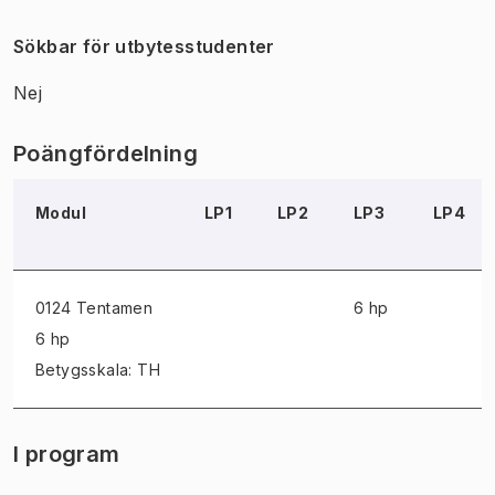
Sökbar för utbytesstudenter
Nej
Poängfördelning
Modul
LP1
LP2
LP3
LP4
0124 Tentamen
6 hp
6 hp
Betygsskala: TH
I program