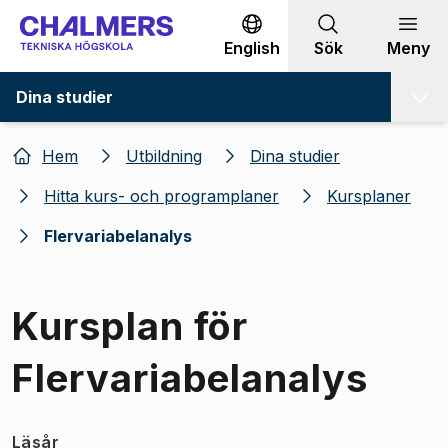
Gå till innehållet
English
Sök
Meny
Dina studier
Hem
Utbildning
Dina studier
Hitta kurs- och programplaner
Kursplaner
Flervariabelanalys
Kursplan för
Flervariabelanalys
Läsår