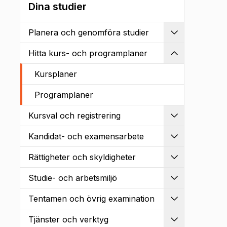
Dina studier
Planera och genomföra studier
Utvidga
Hitta kurs- och programplaner
Kollapsa
Kursplaner
Programplaner
Kursval och registrering
Utvidga
Kandidat- och examensarbete
Utvidga
Rättigheter och skyldigheter
Utvidga
Studie- och arbetsmiljö
Utvidga
Tentamen och övrig examination
Utvidga
Tjänster och verktyg
Utvidga