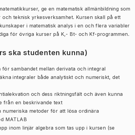
 matematikkurser, ge en matematisk allmänbildning som
er och teknisk yrkesverksamhet. Kursen skall på ett
unskaper i matematisk analys i en och flera variabler
diga för övriga kurser på K,- Bt- och Kf-programmen.
urs ska studenten kunna)
a för sambandet mellan derivata och integral
äkna integraler både analytiskt och numeriskt, det
ntialekvation och dess riktningsfält och även kunna
de från en beskrivande text
h numeriska metoder för att lösa ordinära
 med MATLAB
pp inom linjär algebra som tas upp i kursen (se