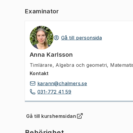
Examinator
Gå till personsida
Anna Karlsson
Timlärare
,
Algebra och geometri, Matemati
Kontakt
karann@chalmers.se
031-772 41 59
Gå till kurshemsidan
(
Öppnas i ny flik
)
Behörighet