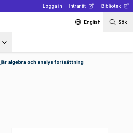
Logga in
Intranät
Bibliotek
(
Öppnas i ny flik
(
Öppnas i ny fl
)
English
Sök
njär algebra och analys fortsättning