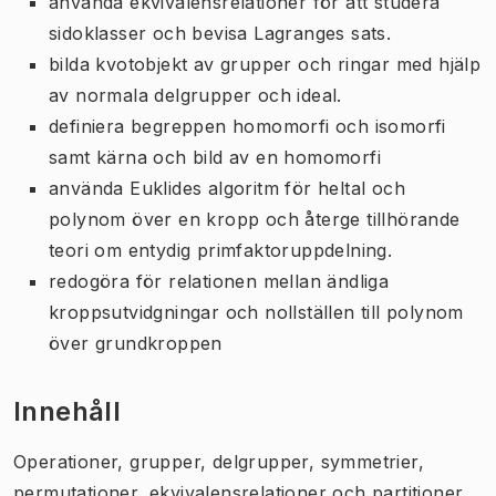
använda ekvivalensrelationer för att studera
sidoklasser och bevisa Lagranges sats.
bilda kvotobjekt av grupper och ringar med hjälp
av normala delgrupper och ideal.
definiera begreppen homomorfi och isomorfi
samt kärna och bild av en homomorfi
använda Euklides algoritm för heltal och
polynom över en kropp och återge tillhörande
teori om entydig primfaktoruppdelning.
redogöra för relationen mellan ändliga
kroppsutvidgningar och nollställen till polynom
över grundkroppen
Innehåll
Operationer, grupper, delgrupper, symmetrier,
permutationer, ekvivalensrelationer och partitioner,