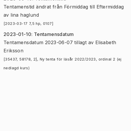
Tentamenstid
ändrat
från
Förmiddag
till
Eftermiddag
av
lina haglund
[2023-03-17 7,5 hp, 0107]
2023-01-10
:
Tentamensdatum
Tentamensdatum 2023-06-07 tillagt
av
Elisabeth
Eriksson
[35437, 58178, 2], Ny tenta för läsår 2022/2023, ordinal 2 (ej
nedlagd kurs)