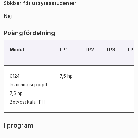
Sökbar för utbytesstudenter
Nej
Poängfördelning
Modul
LP1
LP2
LP3
LP4
0124
7,5 hp
Inlämningsuppgift
7,5 hp
Betygsskala: TH
I program