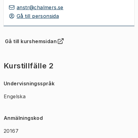
anstr@chalmers.se
Gå till personsida
Gå till kurshemsidan
(
Öppnas i ny flik
)
Kurstillfälle 2
Undervisningsspråk
Engelska
Anmälningskod
20167