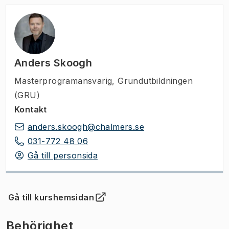
Anders Skoogh
Masterprogramansvarig
,
Grundutbildningen
(GRU)
Kontakt
anders.skoogh@chalmers.se
031-772 48 06
Gå till personsida
Gå till kurshemsidan
(
Öppnas i ny flik
)
Behörighet