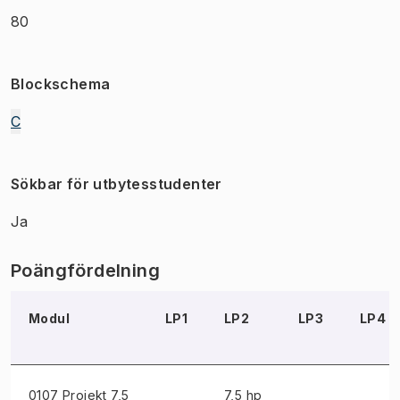
80
Blockschema
C
Sökbar för utbytesstudenter
Ja
Poängfördelning
Modul
LP1
LP2
LP3
LP4
0107 Projekt
7,5
7,5 hp