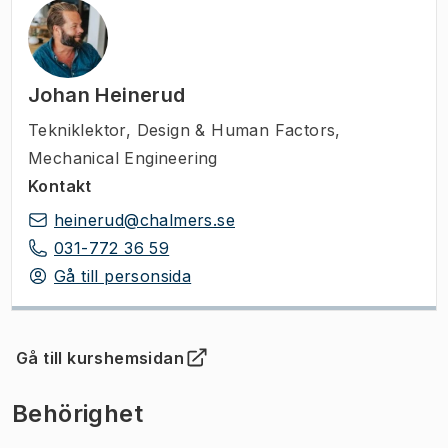
Johan Heinerud
Tekniklektor
,
Design & Human Factors,
Mechanical Engineering
Kontakt
heinerud@chalmers.se
031-772 36 59
Gå till personsida
Gå till kurshemsidan
(
Öppnas i ny flik
)
Behörighet