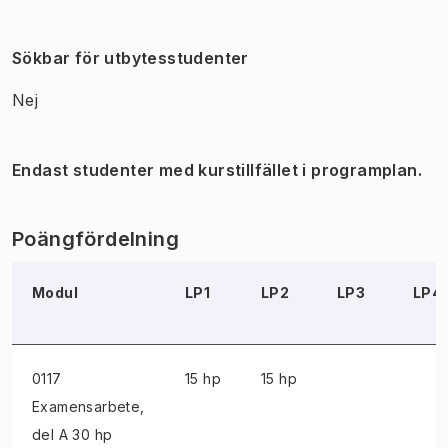
Sökbar för utbytesstudenter
Nej
Endast studenter med kurstillfället i programplan.
Poängfördelning
Modul
LP1
LP2
LP3
LP4
0117
15 hp
15 hp
Examensarbete
,
del A 30 hp