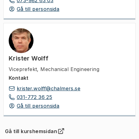
073-982 63 03
Gå till personsida
Krister Wolff
Viceprefekt
,
Mechanical Engineering
Kontakt
krister.wolff@chalmers.se
031-772 36 25
Gå till personsida
Gå till kurshemsidan
(
Öppnas i ny flik
)