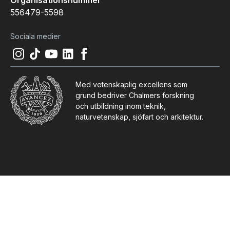
556479-5598
Sociala medier
Instagram
(
Öppnas i ny flik
Tiktok
(
Öppnas i ny flik
Youtube
(
Öppnas i ny flik
LinkedIn
(
Öppnas i ny flik
)
Facebook
(
Öppnas i ny flik
)
)
)
)
Med vetenskaplig excellens som
grund bedriver Chalmers forskning
och utbildning inom teknik,
naturvetenskap, sjöfart och arkitektur.