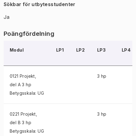
Sökbar för utbytesstudenter
Ja
Poängfördelning
Modul
LP1
LP2
LP3
LP4
0121 Projekt
,
3 hp
del A 3 hp
Betygsskala: UG
0221 Projekt
,
3 hp
del B 3 hp
Betygsskala: UG