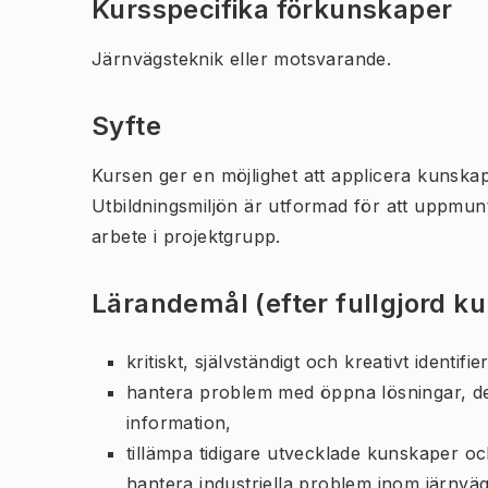
Kursspecifika förkunskaper
Järnvägsteknik eller motsvarande.
Syfte
Kursen ger en möjlighet att applicera kunskap
Utbildningsmiljön är utformad för att uppmun
arbete i projektgrupp.
Lärandemål (efter fullgjord k
kritiskt, självständigt och kreativt identif
hantera problem med öppna lösningar, de
information,
tillämpa tidigare utvecklade kunskaper oc
hantera industriella problem inom järnvä