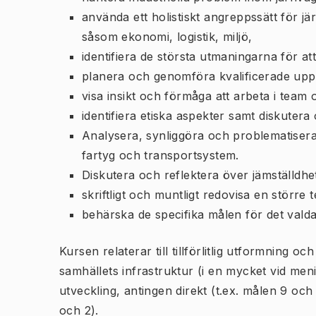
använda ett holistiskt angreppssätt för j
såsom ekonomi, logistik, miljö,
identifiera de största utmaningarna för a
planera och genomföra kvalificerade uppg
visa insikt och förmåga att arbeta i tea
identifiera etiska aspekter samt diskute
Analysera, synliggöra och problematisera 
fartyg och transportsystem.
Diskutera och reflektera över jämställdhe
skriftligt och muntligt redovisa en större
behärska de specifika målen för det valda
Kursen relaterar till tillförlitlig utformning o
samhällets infrastruktur (i en mycket vid meni
utveckling, antingen direkt (t.ex. målen 9 och
och 2).