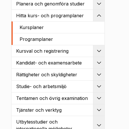
Planera och genomföra studier
Utvidga
Hitta kurs- och programplaner
Kollapsa
Kursplaner
Programplaner
Kursval och registrering
Utvidga
Kandidat- och examensarbete
Utvidga
Rättigheter och skyldigheter
Utvidga
Studie- och arbetsmiljö
Utvidga
Tentamen och övrig examination
Utvidga
Tjänster och verktyg
Utvidga
Utbytesstudier och
Utvidga
internationella möjligheter