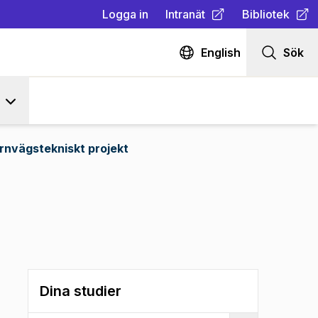
Logga in
Intranät
Bibliotek
(
Öppnas i ny flik
(
Öppnas i ny fl
)
English
Sök
rnvägstekniskt projekt
Dina studier