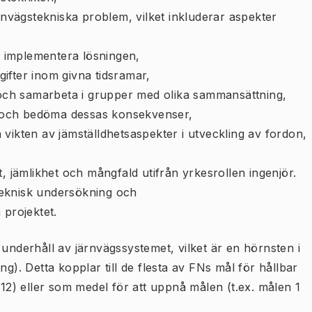
ärnvägstekniska problem, vilket inkluderar aspekter
tt implementera lösningen,
ifter inom givna tidsramar,
m och samarbeta i grupper med olika sammansättning,
ra och bedöma dessas konsekvenser,
vikten av jämställdhetsaspekter i utveckling av fordon,
t, jämlikhet och mångfald utifrån yrkesrollen ingenjör.
 teknisk undersökning och
 projektet.
ch underhåll av järnvägssystemet, vilket är en hörnsten i
ng). Detta kopplar till de flesta av FNs mål för hållbar
 12) eller som medel för att uppnå målen (t.ex. målen 1