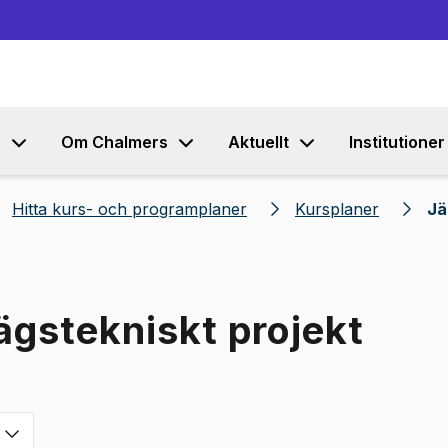
Gå till innehållet
s
Om Chalmers
Aktuellt
Institutioner
Hitta kurs- och programplaner
Kursplaner
Jä
ägstekniskt projekt