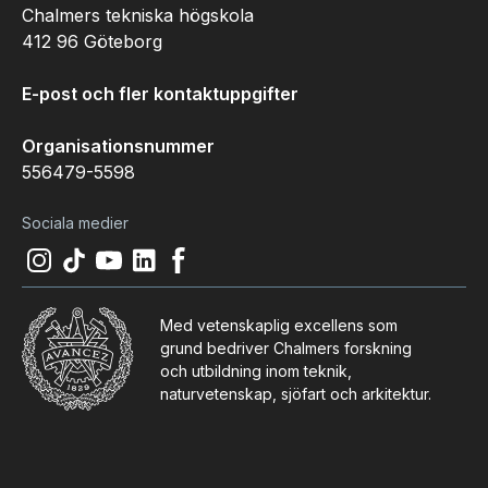
Chalmers tekniska högskola
412 96 Göteborg
E-post och fler kontaktuppgifter
Organisationsnummer
556479-5598
Sociala medier
Instagram
(
Öppnas i ny flik
Tiktok
(
Öppnas i ny flik
Youtube
(
Öppnas i ny flik
LinkedIn
(
Öppnas i ny flik
)
Facebook
(
Öppnas i ny flik
)
)
)
)
Med vetenskaplig excellens som
grund bedriver Chalmers forskning
och utbildning inom teknik,
naturvetenskap, sjöfart och arkitektur.