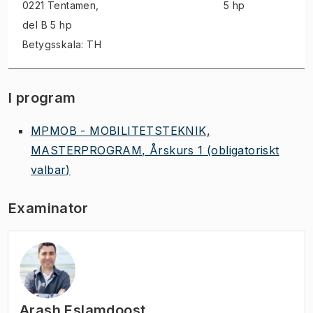
0221 Tentamen
,
5 hp
del B 5 hp
Betygsskala: TH
I program
MPMOB - MOBILITETSTEKNIK,
MASTERPROGRAM, Årskurs 1
(obligatoriskt
valbar)
Examinator
Arash Eslamdoost