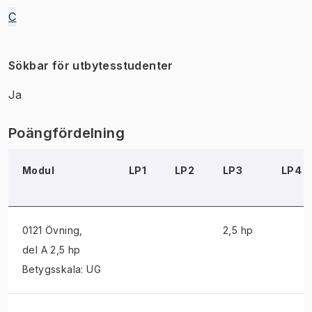
C
Sökbar för utbytesstudenter
Ja
Poängfördelning
Modul
LP1
LP2
LP3
LP4
0121 Övning
,
2,5 hp
del A 2,5 hp
Betygsskala: UG