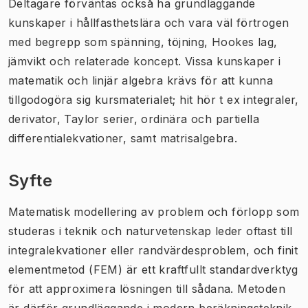
Deltagare förväntas också ha grundläggande
kunskaper i hållfasthetslära och vara väl förtrogen
med begrepp som spänning, töjning, Hookes lag,
jämvikt och relaterade koncept. Vissa kunskaper i
matematik och linjär algebra krävs för att kunna
tillgodogöra sig kursmaterialet; hit hör t ex integraler,
derivator, Taylor serier, ordinära och partiella
differentialekvationer, samt matrisalgebra.
Syfte
Matematisk modellering av problem och förlopp som
studeras i teknik och naturvetenskap leder oftast till
integralekvationer eller randvärdesproblem, och finit
elementmetod (FEM) är ett kraftfullt standardverktyg
för att approximera lösningen till sådana. Metoden
är därför grundläggande i modern beräkningsteknik