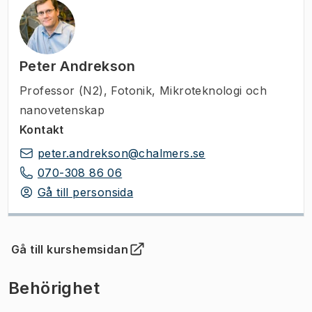
Peter Andrekson
Professor (N2)
,
Fotonik, Mikroteknologi och
nanovetenskap
Kontakt
peter.andrekson@chalmers.se
070-308 86 06
Gå till personsida
Gå till kurshemsidan
(
Öppnas i ny flik
)
Behörighet