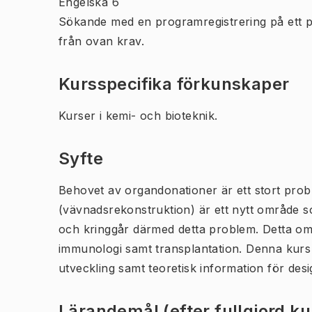
Engelska 6
Sökande med en programregistrering på ett 
från ovan krav.
Kursspecifika förkunskaper
Kurser i kemi- och bioteknik.
Syfte
Behovet av organdonationer är ett stort prob
(vävnadsrekonstruktion) är ett nytt område so
och kringgår därmed detta problem. Detta omr
immunologi samt transplantation. Denna kurs 
utveckling samt teoretisk information för desi
Lärandemål (efter fullgjord k