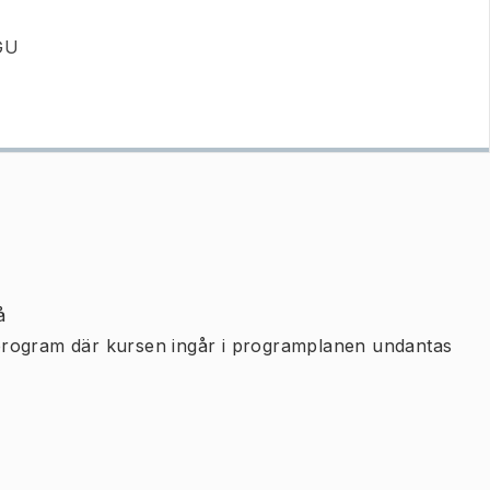
 GU
å
program där kursen ingår i programplanen undantas