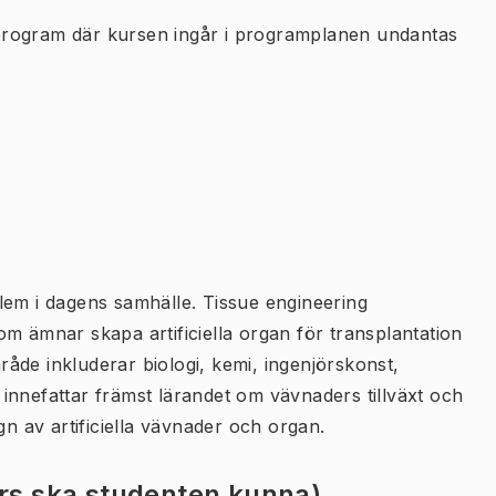
program där kursen ingår i programplanen undantas
lem i dagens samhälle. Tissue engineering
m ämnar skapa artificiella organ för transplantation
åde inkluderar biologi, kemi, ingenjörskonst,
innefattar främst lärandet om vävnaders tillväxt och
gn av artificiella vävnader och organ.
urs ska studenten kunna)