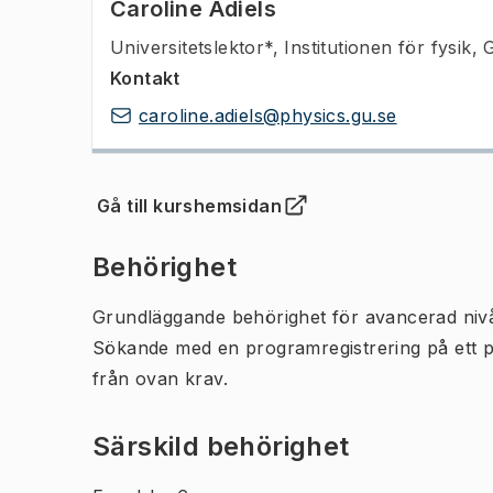
Caroline Adiels
Universitetslektor*
,
Institutionen för fysik,
Kontakt
caroline.adiels@physics.gu.se
Gå till kurshemsidan
(
Öppnas i ny flik
)
Behörighet
Grundläggande behörighet för avancerad niv
Sökande med en programregistrering på ett 
från ovan krav.
Särskild behörighet