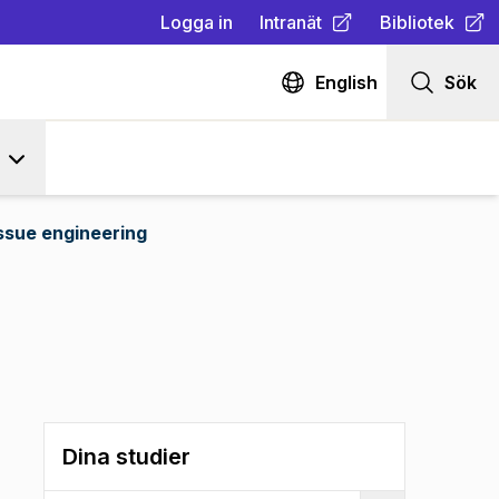
Logga in
Intranät
Bibliotek
(
Öppnas i ny flik
(
Öppnas i ny fl
)
English
Sök
ssue engineering
Dina studier