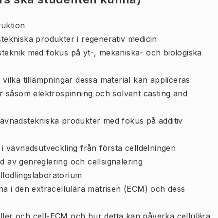
ruktion
stekniska produkter i regenerativ medicin
dsteknik med fokus på yt-, mekaniska- och biologiska
 vilka tillämpningar dessa material kan appliceras
ker såsom elektrospinning och solvent casting and
 vävnadstekniska produkter med fokus på additiv
 i vävnadsutveckling från första celldelningen
d av genreglering och cellsignalering
llodlingslaboratorium
 i den extracellulära matrisen (ECM) och dess
ller och cell-ECM och hur detta kan påverka cellulära