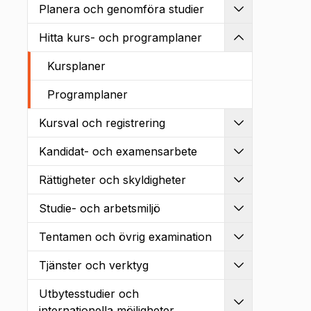
Planera och genomföra studier
Utvidga
Hitta kurs- och programplaner
Kollapsa
Kursplaner
Programplaner
Kursval och registrering
Utvidga
Kandidat- och examensarbete
Utvidga
Rättigheter och skyldigheter
Utvidga
Studie- och arbetsmiljö
Utvidga
Tentamen och övrig examination
Utvidga
Tjänster och verktyg
Utvidga
Utbytesstudier och
Utvidga
internationella möjligheter