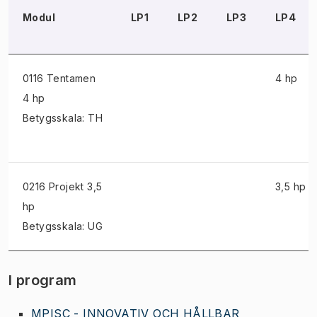
Modul
LP1
LP2
LP3
LP4
0116 Tentamen
4 hp
4 hp
Betygsskala: TH
0216 Projekt
3,5
3,5 hp
hp
Betygsskala: UG
I program
MPISC - INNOVATIV OCH HÅLLBAR