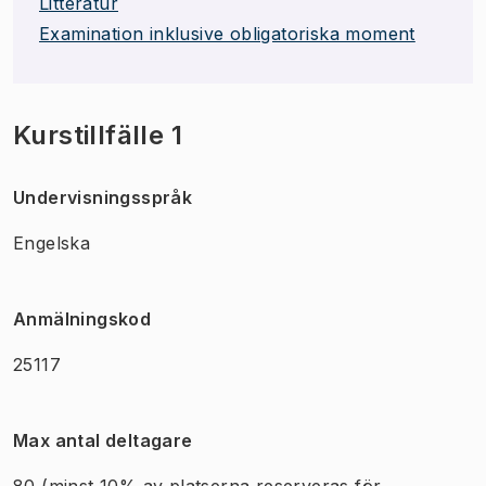
Litteratur
Examination inklusive obligatoriska moment
Kurstillfälle 1
Undervisningsspråk
Engelska
Anmälningskod
25117
Max antal deltagare
80
(minst 10% av platserna reserveras för