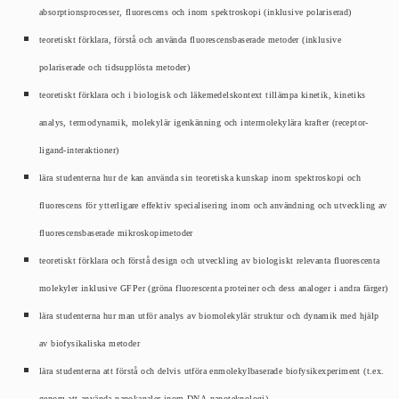
absorptionsprocesser, fluorescens och inom spektroskopi (inklusive polariserad)
teoretiskt förklara, förstå och använda fluorescensbaserade metoder (inklusive
polariserade och tidsupplösta metoder)
teoretiskt förklara och i biologisk och läkemedelskontext tillämpa kinetik, kinetiks
analys, termodynamik, molekylär igenkänning och intermolekylära krafter (receptor-
ligand-interaktioner)
lära studenterna hur de kan använda sin teoretiska kunskap inom spektroskopi och
fluorescens för ytterligare effektiv specialisering inom och användning och utveckling av
fluorescensbaserade mikroskopimetoder
teoretiskt förklara och förstå design och utveckling av biologiskt relevanta fluorescenta
molekyler inklusive GFPer (gröna fluorescenta proteiner och dess analoger i andra färger)
lära studenterna hur man utför analys av biomolekylär struktur och dynamik med hjälp
av biofysikaliska metoder
lära studenterna att förstå och delvis utföra enmolekylbaserade biofysikexperiment (t.ex.
genom att använda nanokanaler inom DNA-nanoteknologi)