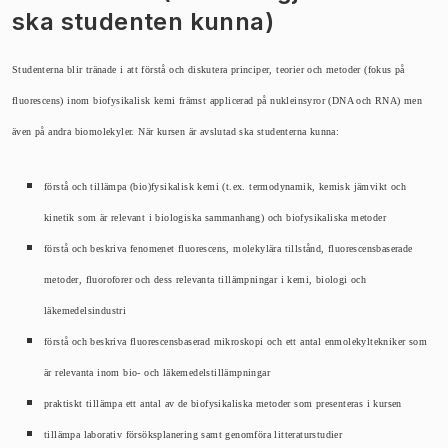
ska studenten kunna)
Studenterna blir tränade i att förstå och diskutera principer, teorier och metoder (fokus på
fluorescens) inom biofysikalisk kemi främst applicerad på nukleinsyror (DNA och RNA) men
även på andra biomolekyler. När kursen är avslutad ska studenterna kunna:
förstå och tillämpa (bio)fysikalisk kemi (t.ex. termodynamik, kemisk jämvikt och
kinetik som är relevant i biologiska sammanhang) och biofysikaliska metoder
förstå och beskriva fenomenet fluorescens, molekylära tillstånd, fluorescensbaserade
metoder, fluoroforer och dess relevanta tillämpningar i kemi, biologi och
läkemedelsindustri
förstå och beskriva fluorescensbaserad mikroskopi och ett antal enmolekyltekniker som
är relevanta inom bio- och läkemedelstillämpningar
praktiskt tillämpa ett antal av de biofysikaliska metoder som presenteras i kursen
tillämpa laborativ försöksplanering samt genomföra litteraturstudier