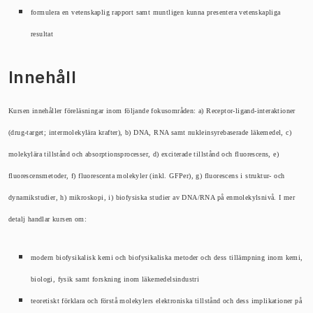
formulera en vetenskaplig rapport samt muntligen kunna presentera vetenskapliga
resultat
Innehåll
Kursen innehåller föreläsningar inom följande fokusområden: a) Receptor-ligand-interaktioner
(drug-target; intermolekylära krafter), b) DNA, RNA samt nukleinsyrebaserade läkemedel, c)
molekylära tillstånd och absorptionsprocesser, d) exciterade tillstånd och fluorescens, e)
fluorescensmetoder, f) fluorescenta molekyler (inkl. GFPer), g) fluorescens i struktur- och
dynamikstudier, h) mikroskopi, i) biofysiska studier av DNA/RNA på enmolekylsnivå. I mer
detalj handlar kursen om:
modern biofysikalisk kemi och biofysikaliska metoder och dess tillämpning inom kemi,
biologi, fysik samt forskning inom läkemedelsindustri
teoretiskt förklara och förstå molekylers elektroniska tillstånd och dess implikationer på