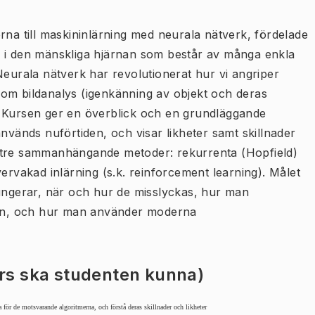
rna till maskininlärning med neurala nätverk, fördelade
n i den mänskliga hjärnan som består av många enkla
Neurala nätverk har revolutionerat hur vi angriper
om bildanalys (igenkänning av objekt och deras
ll. Kursen ger en överblick och en grundläggande
används nuförtiden, och visar likheter samt skillnader
 tre sammanhängande metoder: rekurrenta (Hopfield)
ervakad inlärning (s.k. reinforcement learning). Målet
fungerar, när och hur de misslyckas, hur man
an, och hur man använder moderna
urs ska studenten kunna)
 för de motsvarande algoritmerna, och förstå deras skillnader och likheter