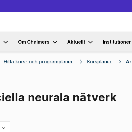
Gå till innehållet
s
Om Chalmers
Aktuellt
Institutioner
Hitta kurs- och programplaner
Kursplaner
Ar
ciella neurala nätverk