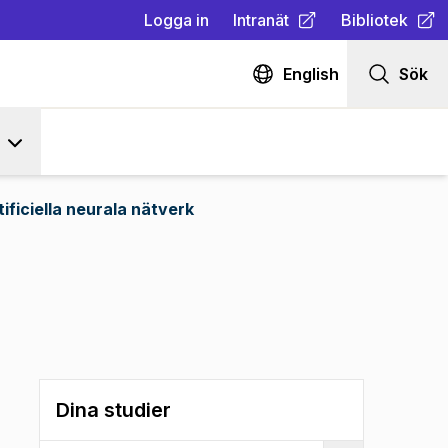
Logga in
Intranät
Bibliotek
(
Öppnas i ny flik
(
Öppnas i ny fl
)
English
Sök
tificiella neurala nätverk
Dina studier