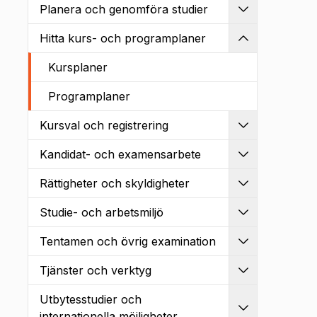
Planera och genomföra studier
Utvidga
Hitta kurs- och programplaner
Kollapsa
Kursplaner
Programplaner
Kursval och registrering
Utvidga
Kandidat- och examensarbete
Utvidga
Rättigheter och skyldigheter
Utvidga
Studie- och arbetsmiljö
Utvidga
Tentamen och övrig examination
Utvidga
Tjänster och verktyg
Utvidga
Utbytesstudier och
Utvidga
internationella möjligheter