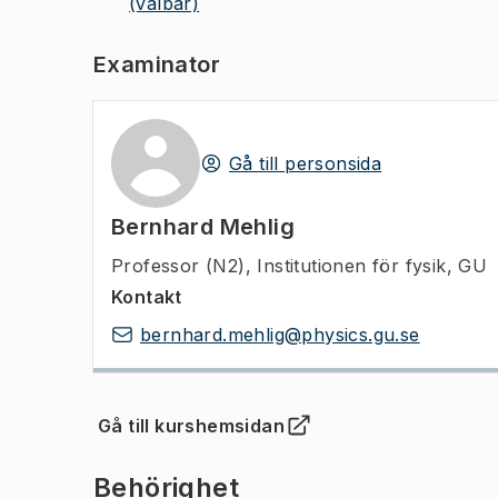
(valbar)
Examinator
Gå till personsida
Bernhard Mehlig
Professor (N2)
,
Institutionen för fysik, GU
Kontakt
bernhard.mehlig@physics.gu.se
Gå till kurshemsidan
(
Öppnas i ny flik
)
Behörighet