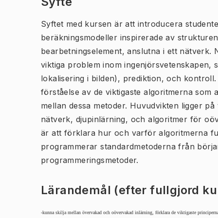
Syfte
Syftet med kursen är att introducera studente
beräkningsmodeller inspirerade av strukture
bearbetningselement, anslutna i ett nätverk. 
viktiga problem inom ingenjörsvetenskapen, s
lokalisering i bilden), prediktion, och kontro
förståelse av de viktigaste algoritmerna som 
mellan dessa metoder. Huvudvikten ligger på
nätverk, djupinlärning, och algoritmer för oöv
är att förklara hur och varför algoritmerna 
programmerar standardmetoderna från börj
programmeringsmetoder.
Lärandemål (efter fullgjord k
-kunna skilja mellan övervakad och oövervakad inlärning, förklara de viktigaste principerna