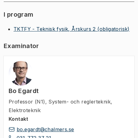
I program
TKTFY - Teknisk fysik, Årskurs 2
(obligatorisk)
Examinator
Bo Egardt
Professor (N1)
,
System- och reglerteknik,
Elektroteknik
Kontakt
bo.egardt@chalmers.se
031-772 37 21