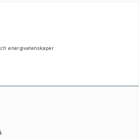
 och energivetenskaper
å