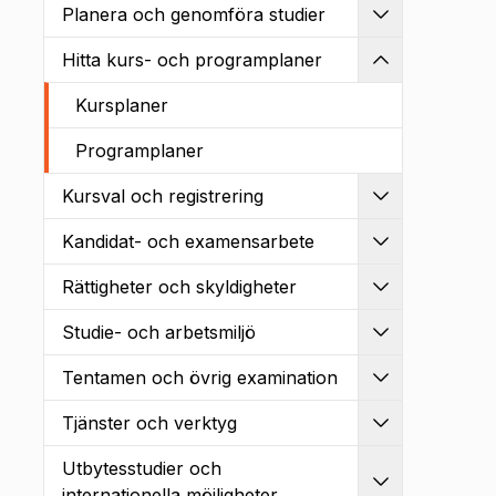
Planera och genomföra studier
Utvidga
Hitta kurs- och programplaner
Kollapsa
Kursplaner
Programplaner
Kursval och registrering
Utvidga
Kandidat- och examensarbete
Utvidga
Rättigheter och skyldigheter
Utvidga
Studie- och arbetsmiljö
Utvidga
Tentamen och övrig examination
Utvidga
Tjänster och verktyg
Utvidga
Utbytesstudier och
Utvidga
internationella möjligheter