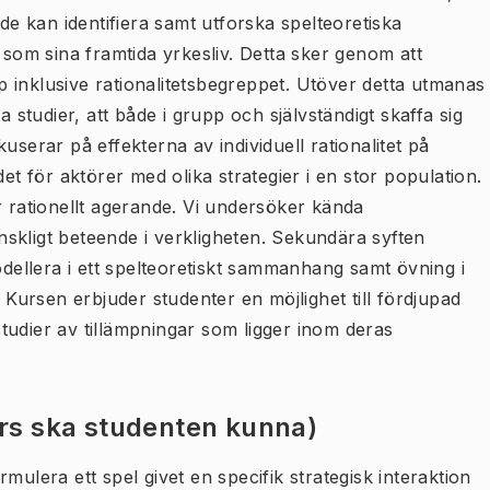
 de kan identifiera samt utforska spelteoretiska
 som sina framtida yrkesliv. Detta sker genom att
 inklusive rationalitetsbegreppet. Utöver detta utmanas
a studier, att både i grupp och självständigt skaffa sig
userar på effekterna av individuell rationalitet på
et för aktörer med olika strategier i en stor population.
r rationellt agerande. Vi undersöker kända
skligt beteende i verkligheten. Sekundära syften
odellera i ett spelteoretiskt sammanhang samt övning i
. Kursen erbjuder studenter en möjlighet till fördjupad
tudier av tillämpningar som ligger inom deras
urs ska studenten kunna)
mulera ett spel givet en specifik strategisk interaktion