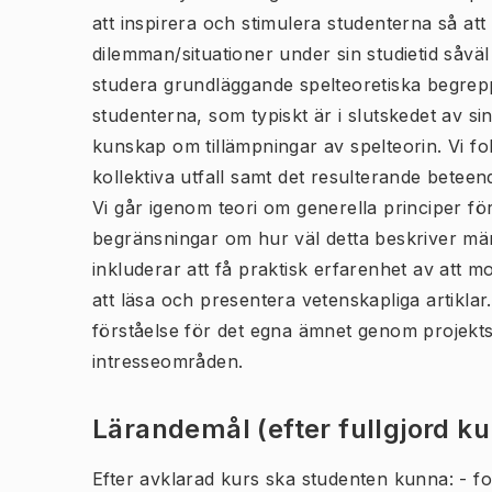
att inspirera och stimulera studenterna så att
dilemman/situationer under sin studietid såväl
studera grundläggande spelteoretiska begrepp
studenterna, som typiskt är i slutskedet av sin
kunskap om tillämpningar av spelteorin. Vi fok
kollektiva utfall samt det resulterande beteend
Vi går igenom teori om generella principer fö
begränsningar om hur väl detta beskriver män
inkluderar att få praktisk erfarenhet av att m
att läsa och presentera vetenskapliga artiklar
förståelse för det egna ämnet genom projekts
intresseområden.
Lärandemål (efter fullgjord k
Efter avklarad kurs ska studenten kunna: - for