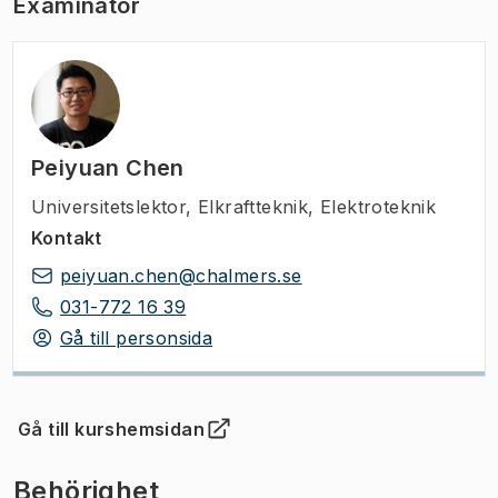
Examinator
Peiyuan Chen
Universitetslektor
,
Elkraftteknik, Elektroteknik
Kontakt
peiyuan.chen@chalmers.se
031-772 16 39
Gå till personsida
Gå till kurshemsidan
(
Öppnas i ny flik
)
Behörighet