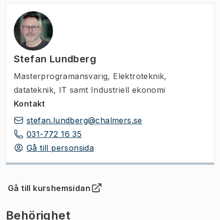
Stefan Lundberg
Masterprogramansvarig
,
Elektroteknik,
datateknik, IT samt Industriell ekonomi
Kontakt
stefan.lundberg@chalmers.se
031-772 16 35
Gå till personsida
Gå till kurshemsidan
(
Öppnas i ny flik
)
Behörighet