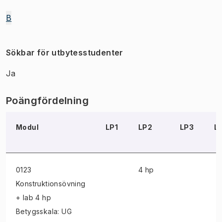
B
Sökbar för utbytesstudenter
Ja
Poängfördelning
Modul
LP1
LP2
LP3
L
0123
4 hp
Konstruktionsövning
+ lab
4 hp
Betygsskala: UG