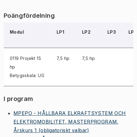
Poängfördelning
Modul
LP1
LP2
LP3
LP
0119 Projekt
15
7,5 hp
7,5 hp
hp
Betygsskala: UG
I program
MPEPO - HÅLLBARA ELKRAFTSYSTEM OCH
ELEKTROMOBILITET, MASTERPROGRAM,
Årskurs 1
(obligatoriskt valbar)