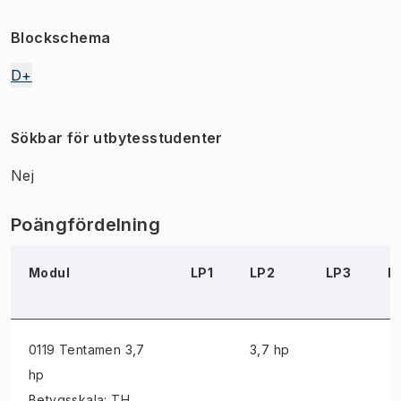
Blockschema
D+
Sökbar för utbytesstudenter
Nej
Poängfördelning
Modul
LP1
LP2
LP3
L
0119 Tentamen
3,7
3,7 hp
hp
Betygsskala: TH