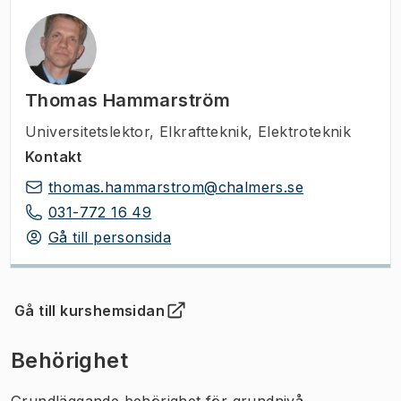
Thomas Hammarström
Universitetslektor
,
Elkraftteknik, Elektroteknik
Kontakt
thomas.hammarstrom@chalmers.se
031-772 16 49
Gå till personsida
Gå till kurshemsidan
(
Öppnas i ny flik
)
Behörighet
Grundläggande behörighet för grundnivå