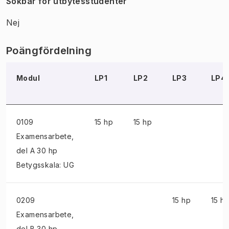
Sökbar för utbytesstudenter
Nej
Poängfördelning
Modul
LP1
LP2
LP3
LP4
0109
15 hp
15 hp
Examensarbete
,
del A 30 hp
Betygsskala: UG
0209
15 hp
15 h
Examensarbete
,
del B 30 hp