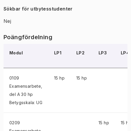
Sökbar för utbytesstudenter
Nej
Poängfördelning
Modul
LP1
LP2
LP3
LP4
0109
15 hp
15 hp
Examensarbete
,
del A 30 hp
Betygsskala: UG
0209
15 hp
15 h
Examensarbete
,