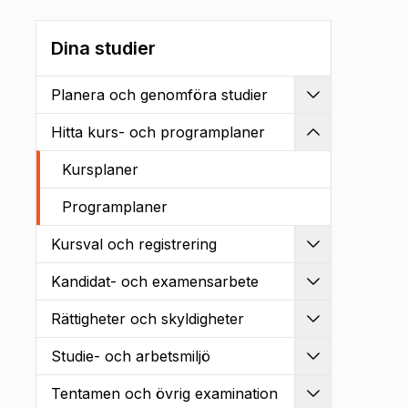
Dina studier
Planera och genomföra studier
Utvidga
Hitta kurs- och programplaner
Kollapsa
Kursplaner
Programplaner
Kursval och registrering
Utvidga
Kandidat- och examensarbete
Utvidga
Rättigheter och skyldigheter
Utvidga
Studie- och arbetsmiljö
Utvidga
Tentamen och övrig examination
Utvidga