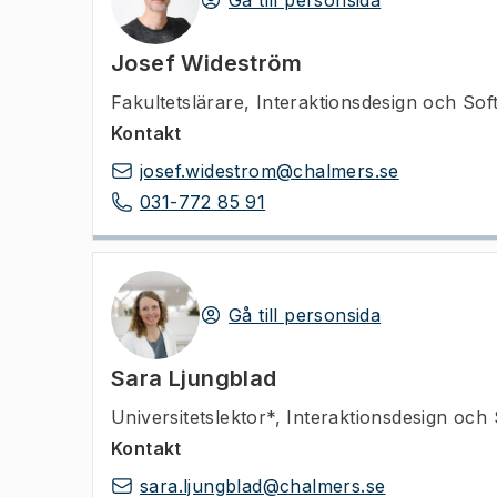
Gå till personsida
Josef Wideström
Fakultetslärare
,
Interaktionsdesign och Sof
Kontakt
josef.widestrom@chalmers.se
031-772 85 91
Gå till personsida
Sara Ljungblad
Universitetslektor*
,
Interaktionsdesign och 
Kontakt
sara.ljungblad@chalmers.se