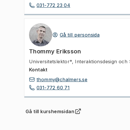
031-772 23 04
Gå till personsida
Thommy Eriksson
Universitetslektor*
,
Interaktionsdesign och 
Kontakt
thommy@chalmers.se
031-772 60 71
Gå till kurshemsidan
(
Öppnas i ny flik
)