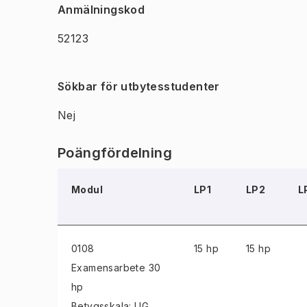
Anmälningskod
52123
Sökbar för utbytesstudenter
Nej
Poängfördelning
Modul
LP1
LP2
L
0108
15 hp
15 hp
Examensarbete
30
hp
Betygsskala: UG