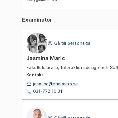
Examinator
Gå till personsida
Jasmina Maric
Fakultetslärare
,
Interaktionsdesign och Sof
Kontakt
jasmina@chalmers.se
031-772 10 31