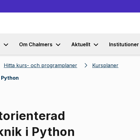
Gå till innehållet
s
Om Chalmers
Aktuellt
Institutioner
Hitta kurs- och programplaner
Kursplaner
i Python
torienterad
nik i Python