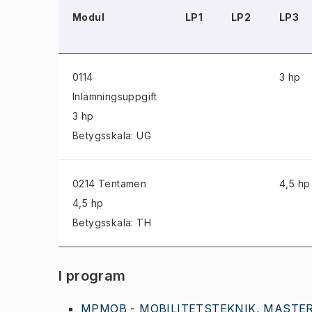
Modul
LP1
LP2
LP3
0114
3 hp
Inlämningsuppgift
3 hp
Betygsskala: UG
0214 Tentamen
4,5 hp
4,5 hp
Betygsskala: TH
I program
MPMOB - MOBILITETSTEKNIK, MASTER