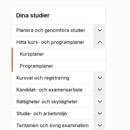
Dina studier
Planera och genomföra studier
Utvidga
Hitta kurs- och programplaner
Kollapsa
Kursplaner
Programplaner
Kursval och registrering
Utvidga
Kandidat- och examensarbete
Utvidga
Rättigheter och skyldigheter
Utvidga
Studie- och arbetsmiljö
Utvidga
Tentamen och övrig examination
Utvidga