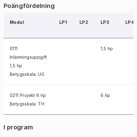
Poängfördelning
Modul
LP1
LP2
LP3
LP4
0111
1,5 hp
Inlämningsuppgift
1,5 hp
Betygsskala: UG
0211 Projekt
6 hp
6 hp
Betygsskala: TH
I program