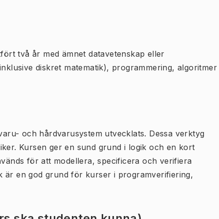
tfört två år med ämnet datavetenskap eller
inklusive diskret matematik), programmering, algoritmer
amvaru- och hårdvarusystem utvecklats. Dessa verktyg
kniker. Kursen ger en sund grund i logik och en kort
vänds för att modellera, specificera och verifiera
 är en god grund för kurser i programverifiering,
urs ska studenten kunna)