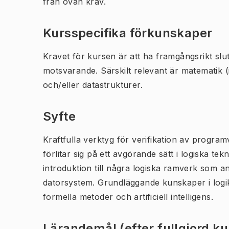
från ovan krav.
Kursspecifika förkunskaper
Kravet för kursen är att ha framgångsrikt slu
motsvarande. Särskilt relevant är matematik (
och/eller datastrukturer.
Syfte
Kraftfulla verktyg för verifikation av progr
förlitar sig på ett avgörande sätt i logiska te
introduktion till några logiska ramverk som an
datorsystem. Grundläggande kunskaper i logik
formella metoder och artificiell intelligens.
Lärandemål (efter fullgjord k