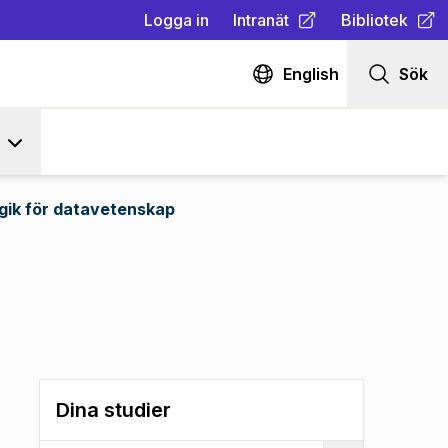
Logga in
Intranät
Bibliotek
(
Öppnas i ny flik
(
Öppnas i ny fl
)
English
Sök
gik för datavetenskap
Dina studier