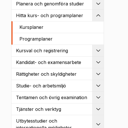
Planera och genomföra studier
Utvidga
Hitta kurs- och programplaner
Kollapsa
Kursplaner
Programplaner
Kursval och registrering
Utvidga
Kandidat- och examensarbete
Utvidga
Rättigheter och skyldigheter
Utvidga
Studie- och arbetsmiljö
Utvidga
Tentamen och övrig examination
Utvidga
Tjänster och verktyg
Utvidga
Utbytesstudier och
Utvidga
internationella möjligheter