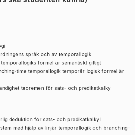
ogi
 ordningens språk och av temporallogik
temporallogiks formel är semantiskt giltigt
ching-time temporallogik temporär logisk formel är
tändighet teoremen för sats- och predikatkalky
rlig deduktion för sats- och predikatkalkyl
ystem med hjälp av linjär temporallogik och branching-