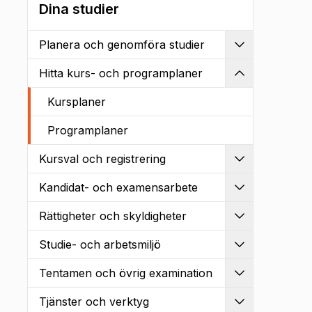
Dina studier
Planera och genomföra studier
Utvidga
Hitta kurs- och programplaner
Kollapsa
Kursplaner
Programplaner
Kursval och registrering
Utvidga
Kandidat- och examensarbete
Utvidga
Rättigheter och skyldigheter
Utvidga
Studie- och arbetsmiljö
Utvidga
Tentamen och övrig examination
Utvidga
Tjänster och verktyg
Utvidga