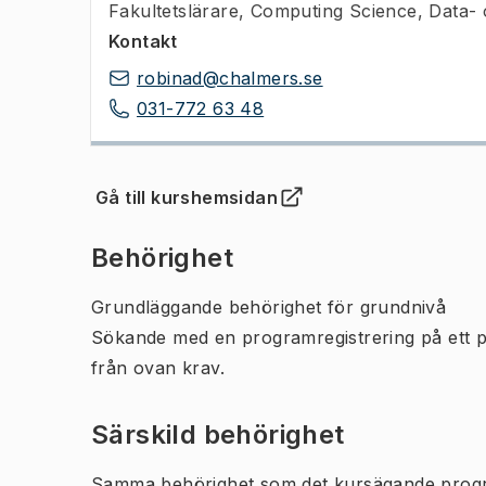
Fakultetslärare
,
Computing Science, Data- 
Kontakt
robinad@chalmers.se
031-772 63 48
Gå till kurshemsidan
(
Öppnas i ny flik
)
Behörighet
Grundläggande behörighet för grundnivå
Sökande med en programregistrering på ett 
från ovan krav.
Särskild behörighet
Samma behörighet som det kursägande prog