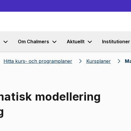
Gå till innehållet
s
Om Chalmers
Aktuellt
Institutioner
Hitta kurs- och programplaner
Kursplaner
Ma
matisk modellering
g