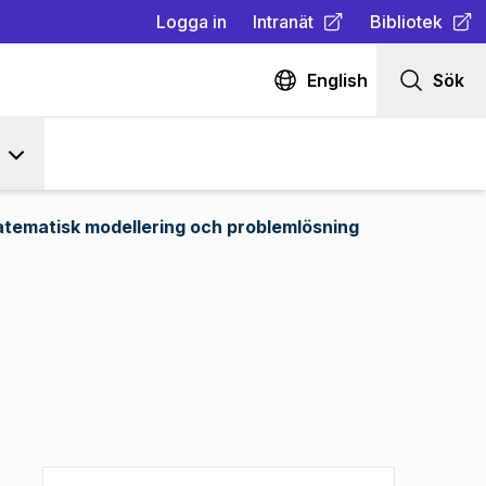
Logga in
Intranät
Bibliotek
(
Öppnas i ny flik
(
Öppnas i ny fl
)
English
Sök
tematisk modellering och problemlösning