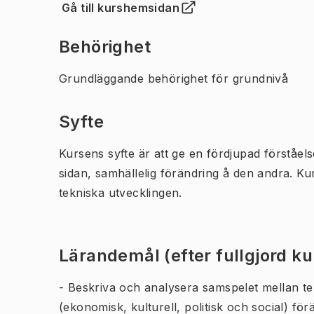
Gå till kurshemsidan
(
Öppnas i ny flik
)
Behörighet
Grundläggande behörighet för grundnivå
Syfte
Kursens syfte är att ge en fördjupad förståel
sidan, samhällelig förändring å den andra. K
tekniska utvecklingen.
Lärandemål (efter fullgjord k
- Beskriva och analysera samspelet mellan te
(ekonomisk, kulturell, politisk och social) fö