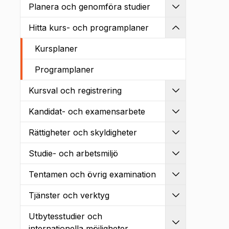
Planera och genomföra studier
Utvidga
Hitta kurs- och programplaner
Kollapsa
Kursplaner
Programplaner
Kursval och registrering
Utvidga
Kandidat- och examensarbete
Utvidga
Rättigheter och skyldigheter
Utvidga
Studie- och arbetsmiljö
Utvidga
Tentamen och övrig examination
Utvidga
Tjänster och verktyg
Utvidga
Utbytesstudier och
Utvidga
internationella möjligheter