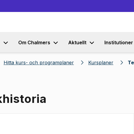
Gå till innehållet
s
Om Chalmers
Aktuellt
Institutioner
Hitta kurs- och programplaner
Kursplaner
Te
khistoria