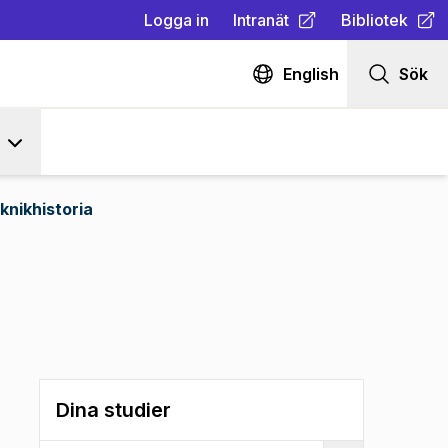
Logga in
Intranät
Bibliotek
(
Öppnas i ny flik
(
Öppnas i ny fl
)
English
Sök
knikhistoria
Dina studier