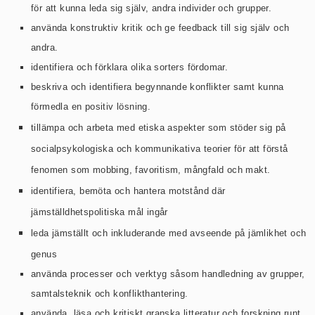
för att kunna leda sig själv, andra individer och grupper.
använda konstruktiv kritik och ge feedback till sig själv och
andra.
identifiera och förklara olika sorters fördomar.
beskriva och identifiera begynnande konflikter samt kunna
förmedla en positiv lösning.
tillämpa och arbeta med etiska aspekter som stöder sig på
socialpsykologiska och kommunikativa teorier för att förstå
fenomen som mobbing, favoritism, mångfald och makt.
identifiera, bemöta och hantera motstånd där
jämställdhetspolitiska mål ingår
leda jämställt och inkluderande med avseende på jämlikhet och
genus
använda processer och verktyg såsom handledning av grupper,
samtalsteknik och konflikthantering.
använda, läsa och kritiskt granska litteratur och forskning runt