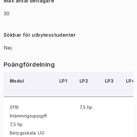
Max antal deltagare
30
Sökbar för utbytesstudenter
Nej
Poängfördelning
Modul
LP1
LP2
LP3
LP4
0116
7,5 hp
Inlämningsuppgift
7,5 hp
Betygsskala: UG