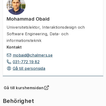
Mohammad Obaid
Universitetslektor
,
Interaktionsdesign och
Software Engineering, Data- och
informationsteknik
Kontakt
mobaid@chalmers.se
031-772 19 82
Gå till personsida
Gå till kurshemsidan
(
Öppnas i ny flik
)
Behörighet