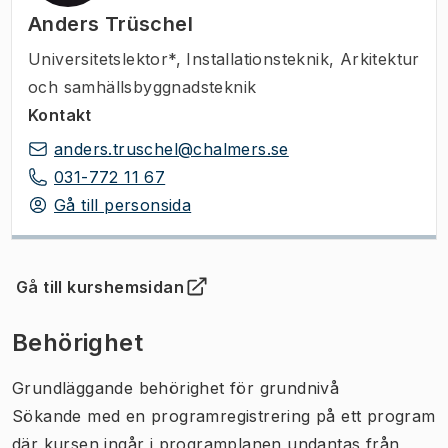
Anders Trüschel
Universitetslektor*
,
Installationsteknik, Arkitektur
och samhällsbyggnadsteknik
Kontakt
anders.truschel@chalmers.se
031-772 11 67
Gå till personsida
Gå till kurshemsidan
(
Öppnas i ny flik
)
Behörighet
Grundläggande behörighet för grundnivå
Sökande med en programregistrering på ett program
där kursen ingår i programplanen undantas från