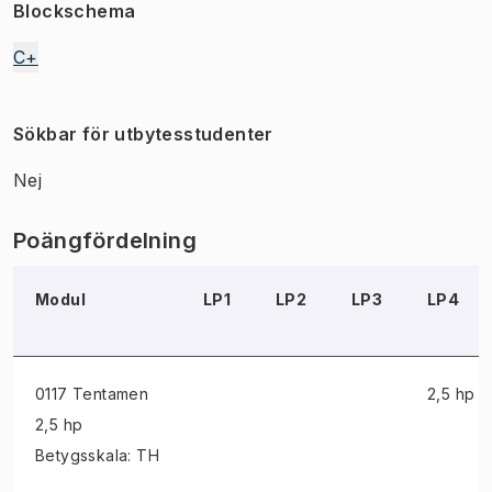
Blockschema
C+
Sökbar för utbytesstudenter
Nej
Poängfördelning
Modul
LP1
LP2
LP3
LP4
0117 Tentamen
2,5 hp
2,5 hp
Betygsskala: TH