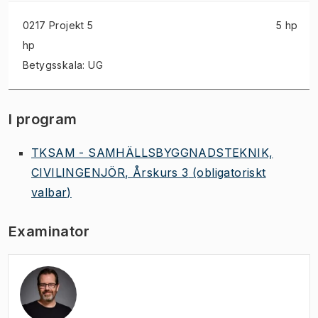
0217 Projekt
5
5 hp
hp
Betygsskala: UG
I program
TKSAM - SAMHÄLLSBYGGNADSTEKNIK,
CIVILINGENJÖR, Årskurs 3
(obligatoriskt
valbar)
Examinator