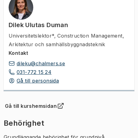
Dilek Ulutas Duman
Universitetslektor*
,
Construction Management,
Arkitektur och samhällsbyggnadsteknik
Kontakt
dileku@chalmers.se
031-772 15 24
Gå till personsida
Gå till kurshemsidan
(
Öppnas i ny flik
)
Behörighet
Grundläggande behörighet för grundnivå