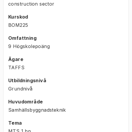
construction sector
Kurskod
BOM225
Omfattning
9 Högskolepoäng
Ägare
TAFFS
Utbildningsnivå
Grundnivå
Huvudområde
Samhällsbyggnadsteknik
Tema
MTS
1
hp